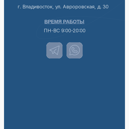
Политика конфиденциальности
Не является публичной офертой
ООО "БЬЮТИ ПРЕМИУМ"
ИНН 2540251115 | КПП 254001001 | ОГРН 1192536015814
ЛИЦЕНЗИЯ №ЛО-25-01-004787
*Принадлежит компании Meta. Признана
экстремистской организацией на территории РФ
Разработано в КУЛЬТУРА