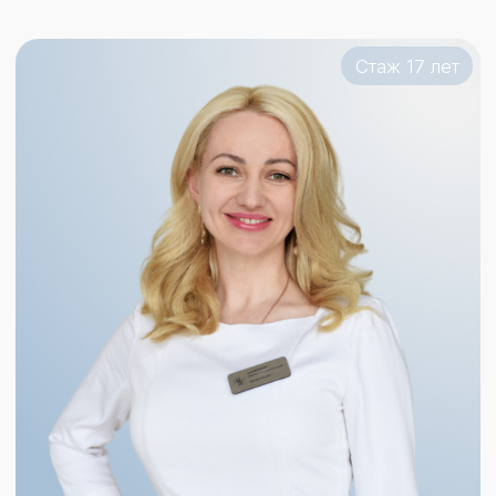
Данилова Наталья Васильевна
Врач-косметолог,
дерматовенеролог
Записаться
Стаж 18 лет