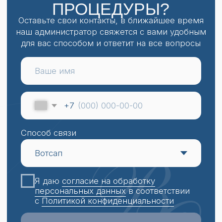
Панащенко Анна Павловна
Косметик-эстетист
Записаться
Стаж 9 лет