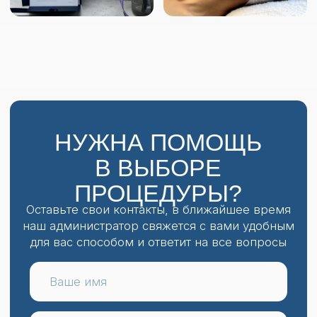
О нас
Отзывы
Услуги
Наши работы
Команда
Вопрос-ответ
Новости
Контакты
Подарочный
Документы
сертификат
Политика конфиденциальности
Не является публичной офертой
ООО "БЬЮТИ ПРЕМИУМ"
ИНН 2540251115 | КПП 254001001 | ОГРН 1192536015814
ЛИЦЕНЗИЯ №ЛО-25-01-004787
*Принадлежит компании Meta. Признана
экстремистской организацией на территории РФ
Разработано в КУЛЬТУРА