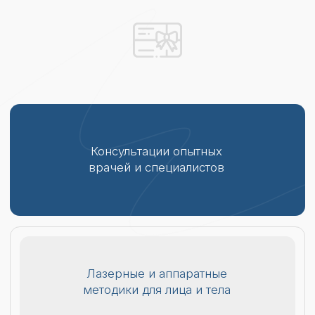
Приобретение
профессиональной косметики
* Подарочные сертификаты,
полученные
от партнеров клиники или на их мероприятиях
,
не суммируются с другими акциями
и предложениями, не подлежат продаже, обмену
на денежный эквивалент, не действуют
на покупку косметики и услуги остеопата
г. Владивосток
КАК ПРИОБРЕСТИ
ПОДАРОЧНЫЙ