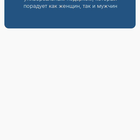
[ 01 ]
Можно приобрести на любую сумму
[ 02 ]
Действует на все услуги клиники
[ 03 ]
Срок действия – бессрочный
Можно использовать частично
[ 04 ]
или полностью